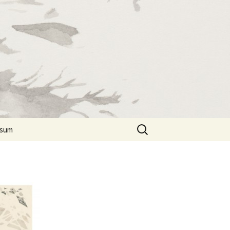
Suchen
ssum
nach: